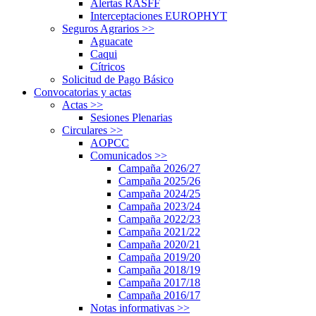
Alertas RASFF
Interceptaciones EUROPHYT
Seguros Agrarios
>>
Aguacate
Caqui
Cítricos
Solicitud de Pago Básico
Convocatorias y actas
Actas
>>
Sesiones Plenarias
Circulares
>>
AOPCC
Comunicados
>>
Campaña 2026/27
Campaña 2025/26
Campaña 2024/25
Campaña 2023/24
Campaña 2022/23
Campaña 2021/22
Campaña 2020/21
Campaña 2019/20
Campaña 2018/19
Campaña 2017/18
Campaña 2016/17
Notas informativas
>>