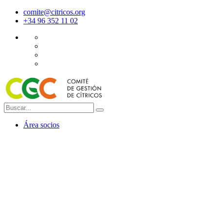
comite@citricos.org
+34 96 352 11 02
Área socios