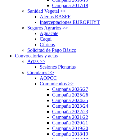
Campaña 2017/18
Sanidad Vegetal
>>
Alertas RASFF
Interceptaciones EUROPHYT
Seguros Agrarios
>>
Aguacate
Caqui
Cítricos
Solicitud de Pago Básico
Convocatorias y actas
Actas
>>
Sesiones Plenarias
Circulares
>>
AOPCC
Comunicados
>>
Campaña 2026/27
Campaña 2025/26
Campaña 2024/25
Campaña 2023/24
Campaña 2022/23
Campaña 2021/22
Campaña 2020/21
Campaña 2019/20
Campaña 2018/19