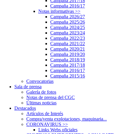
Campaña 2017/18
Campaña 2016/17
Notas informativas
>>
Campaña 2026/27
Campaña 2025/26
Campaña 2024/25
Campaña 2023/24
Campaña 2022/23
Campaña 2021/22
Campaña 2020/21
Campaña 2019/20
Campaña 2018/19
Campaña 2017/18
Campaña 2016/17
Campaña 2015/16
Convocatorias
Sala de prensa
Galería de fotos
Notas de prensa del CGC
Últimas noticias
Destacados
Artículos de Interés
Compra/venta explotaciones, maquinaria...
CORONAVIRUS
>>
Links Webs oficiales