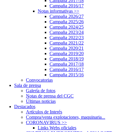
Campaña 2017/18
Campaña 2016/17
Notas informativas
>>
Campaña 2026/27
Campaña 2025/26
Campaña 2024/25
Campaña 2023/24
Campaña 2022/23
Campaña 2021/22
Campaña 2020/21
Campaña 2019/20
Campaña 2018/19
Campaña 2017/18
Campaña 2016/17
Campaña 2015/16
Convocatorias
Sala de prensa
Galería de fotos
Notas de prensa del CGC
Últimas noticias
Destacados
Artículos de Interés
Compra/venta explotaciones, maquinaria...
CORONAVIRUS
>>
Links Webs oficiales