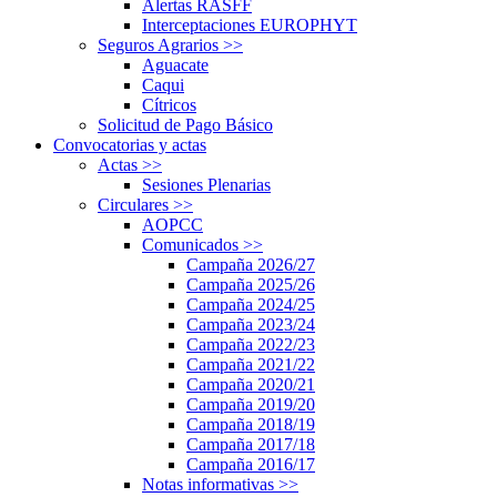
Alertas RASFF
Interceptaciones EUROPHYT
Seguros Agrarios
>>
Aguacate
Caqui
Cítricos
Solicitud de Pago Básico
Convocatorias y actas
Actas
>>
Sesiones Plenarias
Circulares
>>
AOPCC
Comunicados
>>
Campaña 2026/27
Campaña 2025/26
Campaña 2024/25
Campaña 2023/24
Campaña 2022/23
Campaña 2021/22
Campaña 2020/21
Campaña 2019/20
Campaña 2018/19
Campaña 2017/18
Campaña 2016/17
Notas informativas
>>