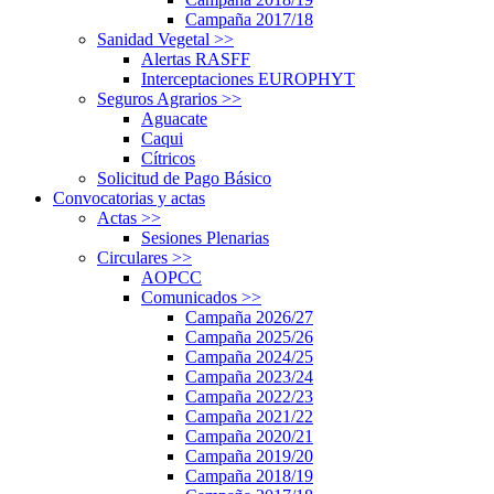
Campaña 2017/18
Sanidad Vegetal
>>
Alertas RASFF
Interceptaciones EUROPHYT
Seguros Agrarios
>>
Aguacate
Caqui
Cítricos
Solicitud de Pago Básico
Convocatorias y actas
Actas
>>
Sesiones Plenarias
Circulares
>>
AOPCC
Comunicados
>>
Campaña 2026/27
Campaña 2025/26
Campaña 2024/25
Campaña 2023/24
Campaña 2022/23
Campaña 2021/22
Campaña 2020/21
Campaña 2019/20
Campaña 2018/19