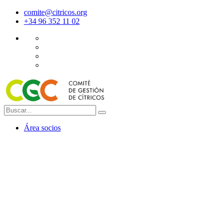
comite@citricos.org
+34 96 352 11 02
Área socios