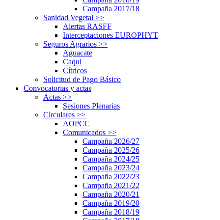
Campaña 2017/18
Sanidad Vegetal
>>
Alertas RASFF
Interceptaciones EUROPHYT
Seguros Agrarios
>>
Aguacate
Caqui
Cítricos
Solicitud de Pago Básico
Convocatorias y actas
Actas
>>
Sesiones Plenarias
Circulares
>>
AOPCC
Comunicados
>>
Campaña 2026/27
Campaña 2025/26
Campaña 2024/25
Campaña 2023/24
Campaña 2022/23
Campaña 2021/22
Campaña 2020/21
Campaña 2019/20
Campaña 2018/19