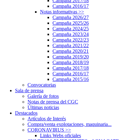
Campaña 2017/18
Campaña 2016/17
Notas informativas
>>
Campaña 2026/27
Campaña 2025/26
Campaña 2024/25
Campaña 2023/24
Campaña 2022/23
Campaña 2021/22
Campaña 2020/21
Campaña 2019/20
Campaña 2018/19
Campaña 2017/18
Campaña 2016/17
Campaña 2015/16
Convocatorias
Sala de prensa
Galería de fotos
Notas de prensa del CGC
Últimas noticias
Destacados
Artículos de Interés
Compra/venta explotaciones, maquinaria...
CORONAVIRUS
>>
Links Webs oficiales