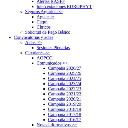
Alertas RASFF
Interceptaciones EUROPHYT
Seguros Agrarios
>>
Aguacate
Caqui
Cítricos
Solicitud de Pago Básico
Convocatorias y actas
Actas
>>
Sesiones Plenarias
Circulares
>>
AOPCC
Comunicados
>>
Campaña 2026/27
Campaña 2025/26
Campaña 2024/25
Campaña 2023/24
Campaña 2022/23
Campaña 2021/22
Campaña 2020/21
Campaña 2019/20
Campaña 2018/19
Campaña 2017/18
Campaña 2016/17
Notas informativas
>>