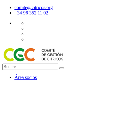
comite@citricos.org
+34 96 352 11 02
Área socios