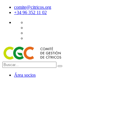
comite@citricos.org
+34 96 352 11 02
Área socios