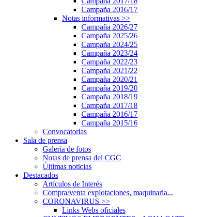
Campaña 2017/18
Campaña 2016/17
Notas informativas
>>
Campaña 2026/27
Campaña 2025/26
Campaña 2024/25
Campaña 2023/24
Campaña 2022/23
Campaña 2021/22
Campaña 2020/21
Campaña 2019/20
Campaña 2018/19
Campaña 2017/18
Campaña 2016/17
Campaña 2015/16
Convocatorias
Sala de prensa
Galería de fotos
Notas de prensa del CGC
Últimas noticias
Destacados
Artículos de Interés
Compra/venta explotaciones, maquinaria...
CORONAVIRUS
>>
Links Webs oficiales