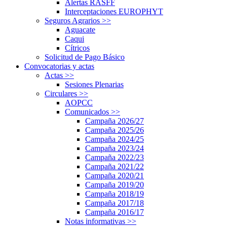
Alertas RASFF
Interceptaciones EUROPHYT
Seguros Agrarios
>>
Aguacate
Caqui
Cítricos
Solicitud de Pago Básico
Convocatorias y actas
Actas
>>
Sesiones Plenarias
Circulares
>>
AOPCC
Comunicados
>>
Campaña 2026/27
Campaña 2025/26
Campaña 2024/25
Campaña 2023/24
Campaña 2022/23
Campaña 2021/22
Campaña 2020/21
Campaña 2019/20
Campaña 2018/19
Campaña 2017/18
Campaña 2016/17
Notas informativas
>>