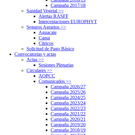
Campaña 2017/18
Sanidad Vegetal
>>
Alertas RASFF
Interceptaciones EUROPHYT
Seguros Agrarios
>>
Aguacate
Caqui
Cítricos
Solicitud de Pago Básico
Convocatorias y actas
Actas
>>
Sesiones Plenarias
Circulares
>>
AOPCC
Comunicados
>>
Campaña 2026/27
Campaña 2025/26
Campaña 2024/25
Campaña 2023/24
Campaña 2022/23
Campaña 2021/22
Campaña 2020/21
Campaña 2019/20
Campaña 2018/19