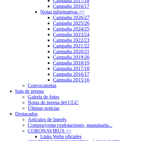
Campaña 2017/18
Campaña 2016/17
Notas informativas
>>
Campaña 2026/27
Campaña 2025/26
Campaña 2024/25
Campaña 2023/24
Campaña 2022/23
Campaña 2021/22
Campaña 2020/21
Campaña 2019/20
Campaña 2018/19
Campaña 2017/18
Campaña 2016/17
Campaña 2015/16
Convocatorias
Sala de prensa
Galería de fotos
Notas de prensa del CGC
Últimas noticias
Destacados
Artículos de Interés
Compra/venta explotaciones, maquinaria...
CORONAVIRUS
>>
Links Webs oficiales