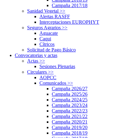
Campaña 2017/18
Sanidad Vegetal
>>
Alertas RASFF
Interceptaciones EUROPHYT
Seguros Agrarios
>>
Aguacate
Caqui
Cítricos
Solicitud de Pago Básico
Convocatorias y actas
Actas
>>
Sesiones Plenarias
Circulares
>>
AOPCC
Comunicados
>>
Campaña 2026/27
Campaña 2025/26
Campaña 2024/25
Campaña 2023/24
Campaña 2022/23
Campaña 2021/22
Campaña 2020/21
Campaña 2019/20
Campaña 2018/19