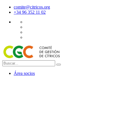
comite@citricos.org
+34 96 352 11 02
Área socios