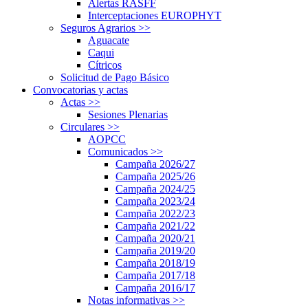
Alertas RASFF
Interceptaciones EUROPHYT
Seguros Agrarios
>>
Aguacate
Caqui
Cítricos
Solicitud de Pago Básico
Convocatorias y actas
Actas
>>
Sesiones Plenarias
Circulares
>>
AOPCC
Comunicados
>>
Campaña 2026/27
Campaña 2025/26
Campaña 2024/25
Campaña 2023/24
Campaña 2022/23
Campaña 2021/22
Campaña 2020/21
Campaña 2019/20
Campaña 2018/19
Campaña 2017/18
Campaña 2016/17
Notas informativas
>>