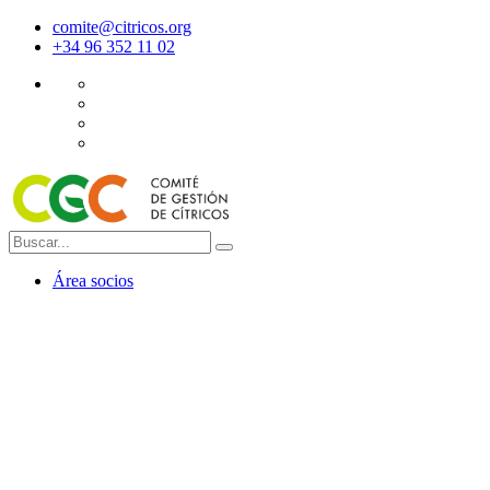
comite@citricos.org
+34 96 352 11 02
Área socios