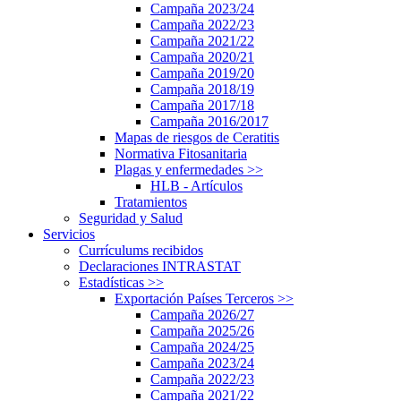
Campaña 2023/24
Campaña 2022/23
Campaña 2021/22
Campaña 2020/21
Campaña 2019/20
Campaña 2018/19
Campaña 2017/18
Campaña 2016/2017
Mapas de riesgos de Ceratitis
Normativa Fitosanitaria
Plagas y enfermedades
>>
HLB - Artículos
Tratamientos
Seguridad y Salud
Servicios
Currículums recibidos
Declaraciones INTRASTAT
Estadísticas
>>
Exportación Países Terceros
>>
Campaña 2026/27
Campaña 2025/26
Campaña 2024/25
Campaña 2023/24
Campaña 2022/23
Campaña 2021/22