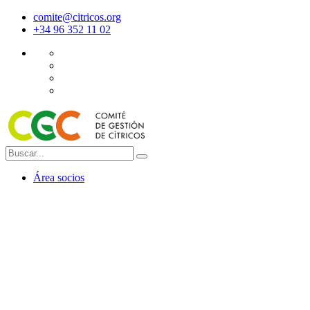
comite@citricos.org
+34 96 352 11 02
Área socios