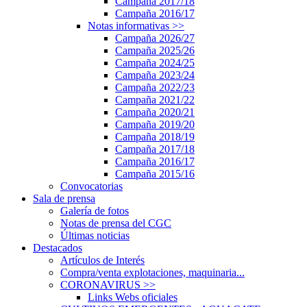
Campaña 2017/18
Campaña 2016/17
Notas informativas
>>
Campaña 2026/27
Campaña 2025/26
Campaña 2024/25
Campaña 2023/24
Campaña 2022/23
Campaña 2021/22
Campaña 2020/21
Campaña 2019/20
Campaña 2018/19
Campaña 2017/18
Campaña 2016/17
Campaña 2015/16
Convocatorias
Sala de prensa
Galería de fotos
Notas de prensa del CGC
Últimas noticias
Destacados
Artículos de Interés
Compra/venta explotaciones, maquinaria...
CORONAVIRUS
>>
Links Webs oficiales