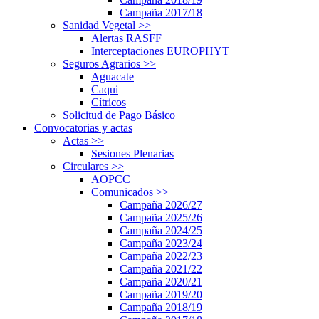
Campaña 2017/18
Sanidad Vegetal
>>
Alertas RASFF
Interceptaciones EUROPHYT
Seguros Agrarios
>>
Aguacate
Caqui
Cítricos
Solicitud de Pago Básico
Convocatorias y actas
Actas
>>
Sesiones Plenarias
Circulares
>>
AOPCC
Comunicados
>>
Campaña 2026/27
Campaña 2025/26
Campaña 2024/25
Campaña 2023/24
Campaña 2022/23
Campaña 2021/22
Campaña 2020/21
Campaña 2019/20
Campaña 2018/19