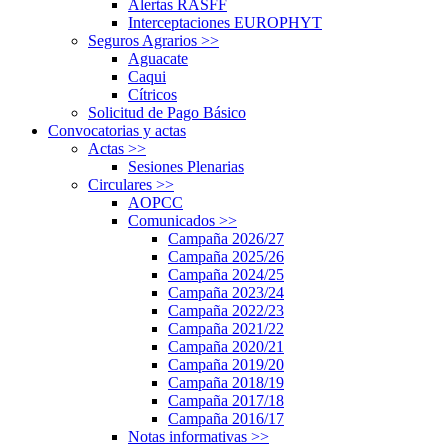
Alertas RASFF
Interceptaciones EUROPHYT
Seguros Agrarios
>>
Aguacate
Caqui
Cítricos
Solicitud de Pago Básico
Convocatorias y actas
Actas
>>
Sesiones Plenarias
Circulares
>>
AOPCC
Comunicados
>>
Campaña 2026/27
Campaña 2025/26
Campaña 2024/25
Campaña 2023/24
Campaña 2022/23
Campaña 2021/22
Campaña 2020/21
Campaña 2019/20
Campaña 2018/19
Campaña 2017/18
Campaña 2016/17
Notas informativas
>>