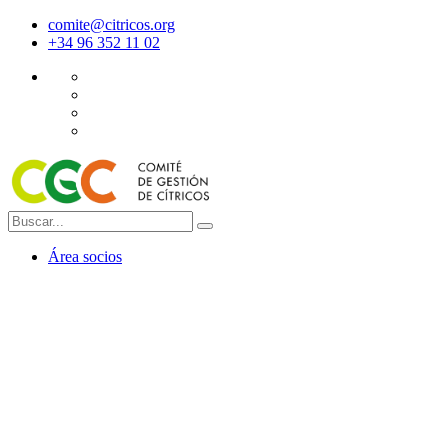
comite@citricos.org
+34 96 352 11 02
Área socios