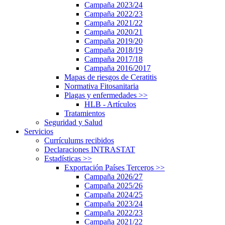
Campaña 2023/24
Campaña 2022/23
Campaña 2021/22
Campaña 2020/21
Campaña 2019/20
Campaña 2018/19
Campaña 2017/18
Campaña 2016/2017
Mapas de riesgos de Ceratitis
Normativa Fitosanitaria
Plagas y enfermedades
>>
HLB - Artículos
Tratamientos
Seguridad y Salud
Servicios
Currículums recibidos
Declaraciones INTRASTAT
Estadísticas
>>
Exportación Países Terceros
>>
Campaña 2026/27
Campaña 2025/26
Campaña 2024/25
Campaña 2023/24
Campaña 2022/23
Campaña 2021/22