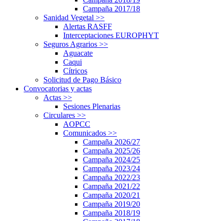
Campaña 2017/18
Sanidad Vegetal
>>
Alertas RASFF
Interceptaciones EUROPHYT
Seguros Agrarios
>>
Aguacate
Caqui
Cítricos
Solicitud de Pago Básico
Convocatorias y actas
Actas
>>
Sesiones Plenarias
Circulares
>>
AOPCC
Comunicados
>>
Campaña 2026/27
Campaña 2025/26
Campaña 2024/25
Campaña 2023/24
Campaña 2022/23
Campaña 2021/22
Campaña 2020/21
Campaña 2019/20
Campaña 2018/19