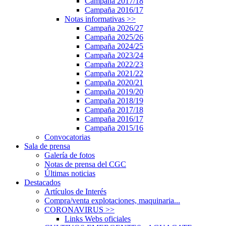
Campaña 2017/18
Campaña 2016/17
Notas informativas
>>
Campaña 2026/27
Campaña 2025/26
Campaña 2024/25
Campaña 2023/24
Campaña 2022/23
Campaña 2021/22
Campaña 2020/21
Campaña 2019/20
Campaña 2018/19
Campaña 2017/18
Campaña 2016/17
Campaña 2015/16
Convocatorias
Sala de prensa
Galería de fotos
Notas de prensa del CGC
Últimas noticias
Destacados
Artículos de Interés
Compra/venta explotaciones, maquinaria...
CORONAVIRUS
>>
Links Webs oficiales