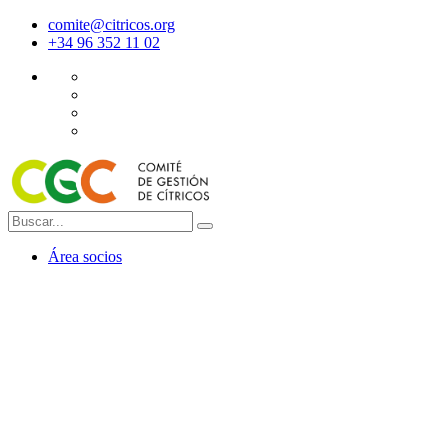
comite@citricos.org
+34 96 352 11 02
Área socios