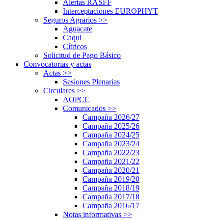
Alertas RASFF
Interceptaciones EUROPHYT
Seguros Agrarios
>>
Aguacate
Caqui
Cítricos
Solicitud de Pago Básico
Convocatorias y actas
Actas
>>
Sesiones Plenarias
Circulares
>>
AOPCC
Comunicados
>>
Campaña 2026/27
Campaña 2025/26
Campaña 2024/25
Campaña 2023/24
Campaña 2022/23
Campaña 2021/22
Campaña 2020/21
Campaña 2019/20
Campaña 2018/19
Campaña 2017/18
Campaña 2016/17
Notas informativas
>>